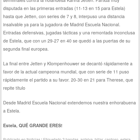
semifinales contra la holandesa Karina Jetten. Partida muy
disputada en las primeras entradas (11-13 en 15 para Estela)
hasta que Jetten, con series de 7 y 8, interpuso una distancia
insalvable ya para la jugadora de Madrid Escuela Nacional.
Entradas defensivas, jugadas tácticas y una remontada inconclusa
de Estela, que con un 29-27 en 40 se quedó a las puertas de su
segunda final europea.
La final entre Jetten y Klompenhouwer se decantó rápidamente a
favor de la actual campeona mundial, que con serie de 11 puso
rápidamente el partido a su favor. 20-30 en 21 para Therese, que
repite título
Desde Madrid Escuela Nacional extendemos nuestra enhorabuena
a Estela.
Estela, QUÉ GRANDE ERES!
Publicado en
Noticias
|
Etiquetado
3 bandas
,
antalya
,
billar
,
cardoso
,
estela
,