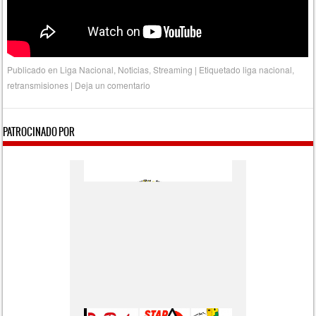
Publicado en
Liga Nacional
,
Noticias
,
Streaming
|
Etiquetado
liga nacional
,
retransmisiones
|
Deja un comentario
PATROCINADO POR