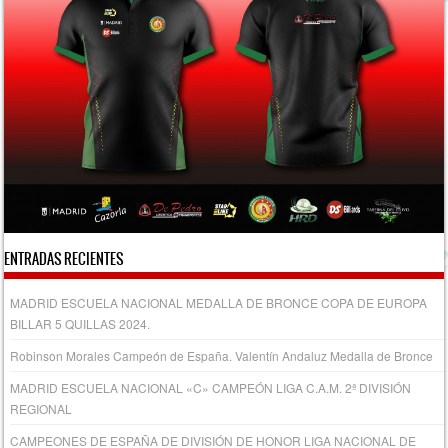
ENTRADAS RECIENTES
MADRID ESCUELA NACIONAL MEDALLA DE BRONCE COPA DE EUROPA
BILLAR 5 QUILLAS 2024.
Robinson Morales Campeón de España. Valentín Andaluz Medalla de Bronce
MADRID ESCUELA NACIONAL «C» CAMPEÓN LIGA C.A.M. 2ª DIVISIÓN
REGIONAL
CAMPEONES DE ESPAÑA DE DIVISIÓN DE HONOR LIGA NACIONAL DE