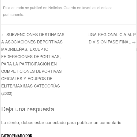
Esta entrada se publicó en
Noticias
. Guarda en favoritos el
enlace
permanente
.
←
SUBVENCIONES DESTINADAS
LIGA REGIONAL C.A.M.1ª
A ASOCIACIONES DEPORTIVAS
DIVISIÓN FASE FINAL
→
Navegación de entradas
MADRILEÑAS, EXCEPTO
FEDERACIONES DEPORTIVAS,
PARA LA PARTICIPACIÓN EN
COMPETICIONES DEPORTIVAS
OFICIALES Y EQUIPOS DE
ÉLITE/MÁXIMAS CATEGORÍAS
(2022)
Deja una respuesta
Lo siento, debes estar
conectado
para publicar un comentario.
PATROCINADO POR